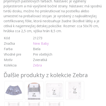
príjemných pastelových farbách. Nástavec je vyplnený
polyesterom a má vyvýšené bočné strany. Nástavec má spodnú
tvrdú dosku, možno ho priskrutkovať na postieľku alebo
umiestniť na prebaľovací stojan. Je vyrobený z najkvalitnejšej
certifikovanej fólie, ktorá neobsahuje žiadne škodlivé látky a je
citlivá k najjemnejšej detskej pokožke. Rozmer: cca 50x70 cm,
hrúbka cca 2,5 cm, výška hrán 8,5 cm.
Kód
21273
Značka
New Baby
Farba
Biela
Vhodné pre
Pre všetkých
Motív
Zvieratká
Kolekcia
Zebra
Ďalšie produkty z kolekcie Zebra