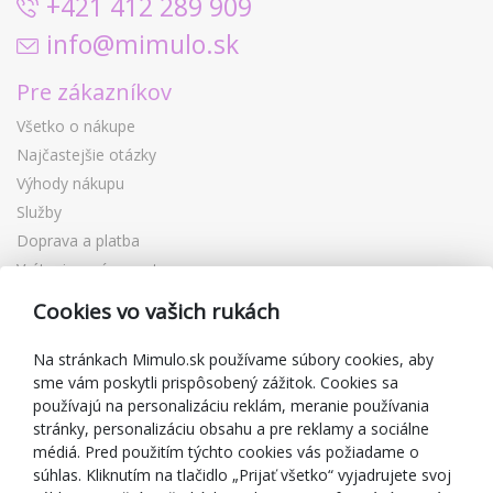
+421 412 289 909
info@mimulo.sk
Pre zákazníkov
Všetko o nákupe
Najčastejšie otázky
Výhody nákupu
Služby
Doprava a platba
Vrátenie a výmena tovaru
Reklamácia
Cookies vo vašich rukách
Darčekové poukážky
Zľavové kupóny
Na stránkach Mimulo.sk používame súbory cookies, aby
sme vám poskytli prispôsobený zážitok. Cookies sa
Blog
používajú na personalizáciu reklám, meranie používania
O predajcovi
stránky, personalizáciu obsahu a pre reklamy a sociálne
médiá. Pred použitím týchto cookies vás požiadame o
Mimulo.sk
súhlas. Kliknutím na tlačidlo „Prijať všetko“ vyjadrujete svoj
Obchodné podmienky