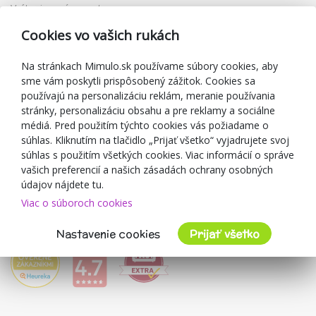
Vrátenie a výmena tovaru
Reklamácia
Cookies vo vašich rukách
Darčekové poukážky
Zľavové kupóny
Na stránkach Mimulo.sk používame súbory cookies, aby
sme vám poskytli prispôsobený zážitok. Cookies sa
Blog
používajú na personalizáciu reklám, meranie používania
O predajcovi
stránky, personalizáciu obsahu a pre reklamy a sociálne
médiá. Pred použitím týchto cookies vás požiadame o
Mimulo.sk
súhlas. Kliknutím na tlačidlo „Prijať všetko“ vyjadrujete svoj
Obchodné podmienky
súhlas s použitím všetkých cookies. Viac informácií o správe
vašich preferencií a našich zásadách ochrany osobných
Ochrana osobných údajov GDPR
údajov nájdete tu.
Kontakty
Viac o súboroch cookies
Spolupracujeme
Hodnotenie zákazníkov
Nastavenie cookies
Prijať všetko