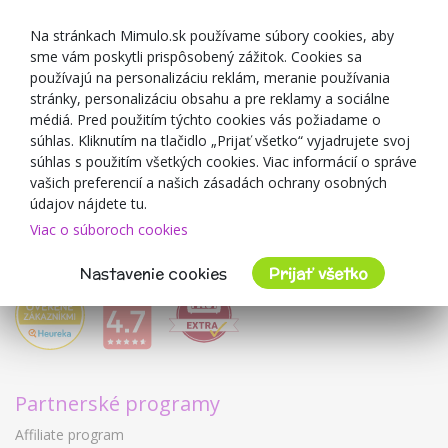
Darčekové poukážky
Zľavové kupóny
Na stránkach Mimulo.sk používame súbory cookies, aby
sme vám poskytli prispôsobený zážitok. Cookies sa
Blog
používajú na personalizáciu reklám, meranie používania
O predajcovi
stránky, personalizáciu obsahu a pre reklamy a sociálne
médiá. Pred použitím týchto cookies vás požiadame o
Mimulo.sk
súhlas. Kliknutím na tlačidlo „Prijať všetko“ vyjadrujete svoj
Obchodné podmienky
súhlas s použitím všetkých cookies. Viac informácií o správe
vašich preferencií a našich zásadách ochrany osobných
Ochrana osobných údajov GDPR
údajov nájdete tu.
Kontakty
Viac o súboroch cookies
Spolupracujeme
Hodnotenie zákazníkov
Nastavenie cookies
Prijať všetko
Partnerské programy
Affiliate program