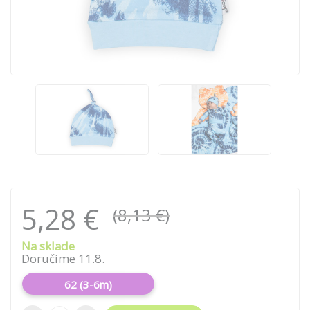
5,28 €
(8,13 €)
Na sklade
Doručíme 11.8.
62 (3-6m)